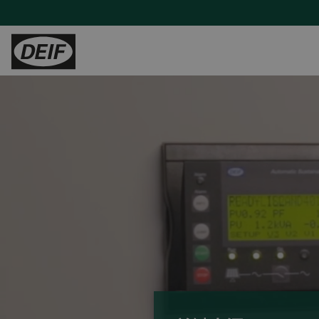
控制器
陆地能源
H帮助
服务
陆用动力
PLCs
发电机厂商
产品支持及联系方式
现场支持与咨询
Tide 选用DEIF控制器：品质可靠，经济高效
保护继电器
混动与微电网
常见问题
远程监控及云服务
印度钢铁厂通过DEIF功率管理最大化CPP利用率
变流器
蒸汽轮机
售后维修
DEIF助力Speicher扩展产品组合并获得复杂项目的解决能力
氢能
与DEIF的紧密合作助力ATOS的发展
风电
DEIF控制器提高了德国医院关键电源的可靠性
水电
所有陆用案例
租赁