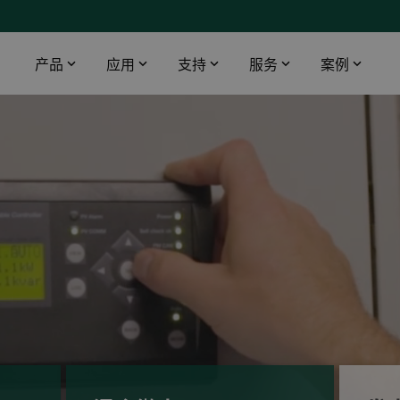
产品
应用
支持
服务
案例
智能触摸屏
工业领域
下载
DEIF 培训中心
船舶与海工
桥楼设备
数据中心
软件
DEIF 培训中心 - 丹麦
使用AMC 300升级印度油轮报警监控系统
配电盘仪器仪表
医院
文档
DEIF 培训中心 - 美国
DEIF灵活的开源解决方案帮助克罗地亚船舶设计院赢得订单
远程监控
电信
Alewijnse 标配DEIF功率管理系统
机场
DFDS 游轮定制XDi解决方案
基建
电动双向渡轮风速风向系统
渔场
所有船用案例