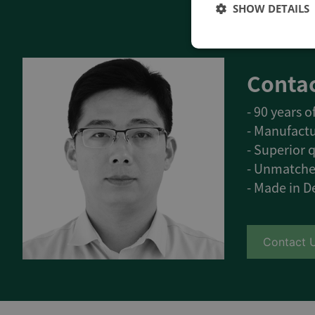
SHOW DETAILS
Contac
- 90 years 
- Manufactu
- Superior q
- Unmatche
- Made in 
Contact 