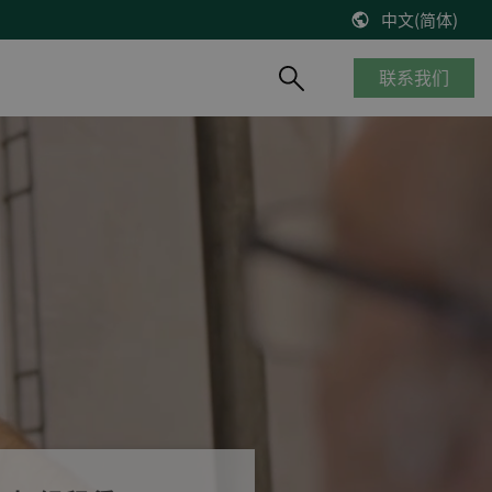
中文(简体)
联系我们
产品概览
船舶与海工
知识库
风能
停产产品
商船
博客
控制器改造将风机发电效率提高2%
__________
海工船
技术文献
缺少备件？风机意外停机？看DEIF怎么解决
产品生命周期
邮轮
出版物
DEIF解决方案延长了Suzlon S64*风机寿命
质量及认证
港口及内河船
在线研讨会
75 MW风机调试
客船与渡轮
VestasV27风机控制器升级
钻井平台
所有风电案例
渔船