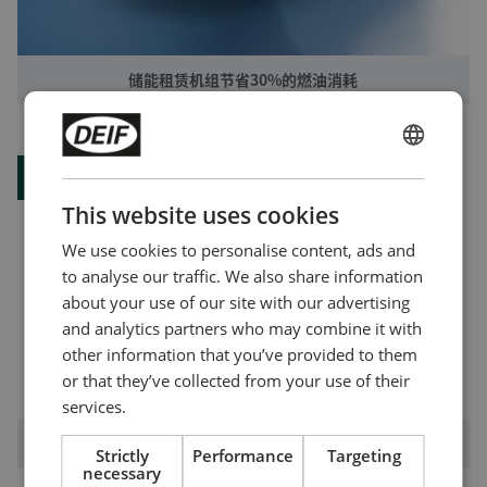
储能租赁机组节省30%的燃油消耗
ENGLISH
产品
CHINESE (SIMPLIFIED)
This website uses cookies
We use cookies to personalise content, ads and
to analyse our traffic. We also share information
about your use of our site with our advertising
and analytics partners who may combine it with
other information that you’ve provided to them
or that they’ve collected from your use of their
services.
ASC 150 储能控制器
Strictly
Performance
Targeting
necessary