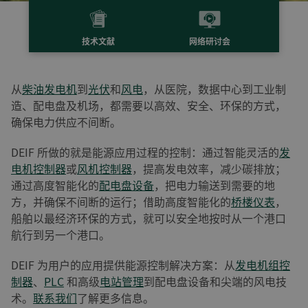
技术文献
网络研讨会
从
柴油发电机
到
光伏
和
风电
，从医院，数据中心到工业制
造、配电盘及机场，都需要以高效、安全、环保的方式，
确保电力供应不间断。
DEIF 所做的就是能源应用过程的控制：通过智能灵活的
发
电机控制器
或
风机控制器
，提高发电效率，减少碳排放；
通过高度智能化的
配电盘设备
，把电力输送到需要的地
方，并确保不间断的运行；借助高度智能化的
桥楼仪表
，
船舶以最经济环保的方式，就可以安全地按时从一个港口
航行到另一个港口。
DEIF 为用户的应用提供能源控制解决方案：从
发电机组控
制器
、
PLC
和高级
电站管理
到配电盘设备和尖端的风电技
术。
联系我们
了解更多信息。