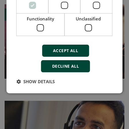
博客
Functionality
Unclassified
ACCEPT ALL
DECLINE ALL
SHOW DETAILS
混动租赁机组的5个技巧