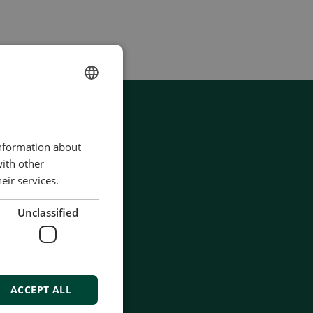
ENGLISH
CHINESE (SIMPLIFIED)
information about
with other
eir services.
Unclassified
ACCEPT ALL