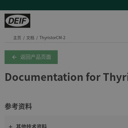
主页
文档
ThyristorCM-2
控制器
陆地能源
H帮助
服务
陆用动力
PLCs
发电机厂商
产品支持及联系方式
现场支持与咨询
Tide 选用DEIF控制器：品质可靠，经济高效
返回产品页面
保护继电器
混动与微电网
常见问题
远程监控及云服务
印度钢铁厂通过DEIF功率管理最大化CPP利用率
Documentation for Thyr
变流器
蒸汽轮机
售后维修
DEIF助力Speicher扩展产品组合并获得复杂项目的解决能力
氢能
与DEIF的紧密合作助力ATOS的发展
风电
DEIF控制器提高了德国医院关键电源的可靠性
水电
所有陆用案例
参考资料
租赁
其他技术资料