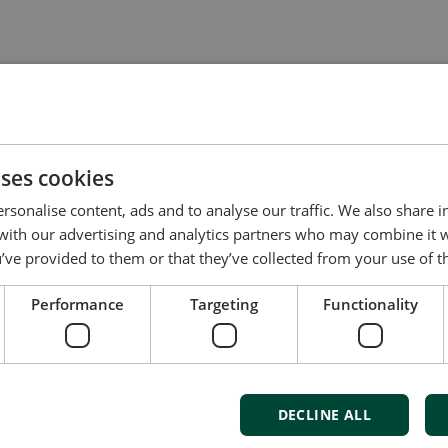
uses cookies
rsonalise content, ads and to analyse our traffic. We also share 
 with our advertising and analytics partners who may combine it 
t us to discuss your options
’ve provided to them or that they’ve collected from your use of th
of energy pioneering
Performance
Targeting
Functionality
red at the highest standards
uality
d service and support
Denmark
DECLINE ALL