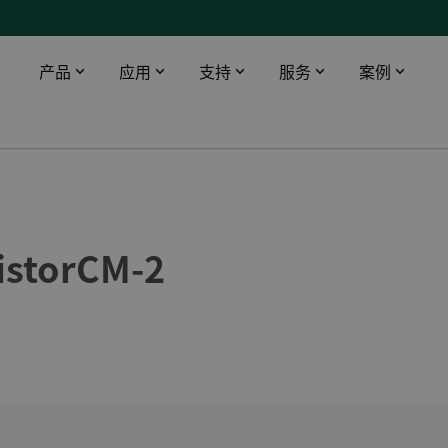
产品
应用
支持
服务
案例
智能触摸屏
工业领域
下载
DEIF 培训中心
船舶与海工
桥楼设备
数据中心
软件
DEIF 培训中心 - 丹麦
使用AMC 300升级印度油轮报警监控系统
配电盘仪器仪表
医院
文档
DEIF 培训中心 - 美国
DEIF灵活的开源解决方案帮助克罗地亚船舶设计院赢得订单
istorCM-2
远程监控
电信
Alewijnse 标配DEIF功率管理系统
机场
DFDS 游轮定制XDi解决方案
基建
电动双向渡轮风速风向系统
渔场
所有船用案例