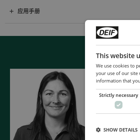
应用手册
This website 
We use cookies to pe
your use of our site
Contac
information that you
- 90 years 
Strictly necessary
- Manufactu
- Superior q
- Unmatche
- Made in 
SHOW DETAILS