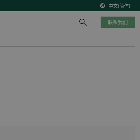
中文(简体)
联系我们
产品概览
船舶与海工
知识库
风能
停产产品
商船
博客
控制器改造将风机发电效率提高2%
__________
海工船
技术文献
缺少备件？风机意外停机？看DEIF怎么解决
产品生命周期
邮轮
出版物
DEIF解决方案延长了Suzlon S64*风机寿命
质量及认证
港口及内河船
在线研讨会
75 MW风机调试
客船与渡轮
VestasV27风机控制器升级
钻井平台
所有风电案例
渔船