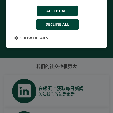
- Manufactured at the highest standards
- Superior quality
ACCEPT ALL
- Unmatched service and support
- Made in Denmark
DECLINE ALL
SHOW DETAILS
Contact Us
我们的社交也很强大
在领英上获取每日新闻
关注我们的最新更新