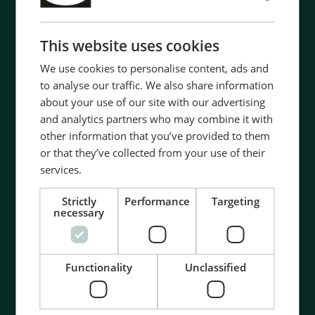
ENGLISH
CHINESE (SIMPLIFIED)
This website uses cookies
We use cookies to personalise content, ads and
to analyse our traffic. We also share information
about your use of our site with our advertising
and analytics partners who may combine it with
other information that you’ve provided to them
or that they’ve collected from your use of their
services.
Strictly
Performance
Targeting
necessary
Functionality
Unclassified
Contact us to discuss your options
- 90 years of energy pioneering