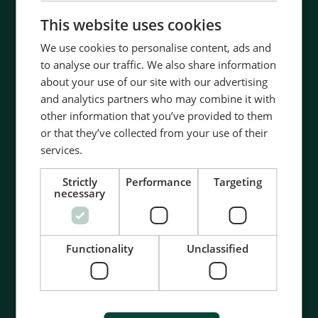
CHINESE (SIMPLIFIED)
This website uses cookies
We use cookies to personalise content, ads and
to analyse our traffic. We also share information
about your use of our site with our advertising
and analytics partners who may combine it with
other information that you’ve provided to them
or that they’ve collected from your use of their
services.
Strictly
Performance
Targeting
necessary
Contact us to discuss your options
Functionality
Unclassified
- 90 years of energy pioneering
- Manufactured at the highest standards
- Superior quality
- Unmatched service and support