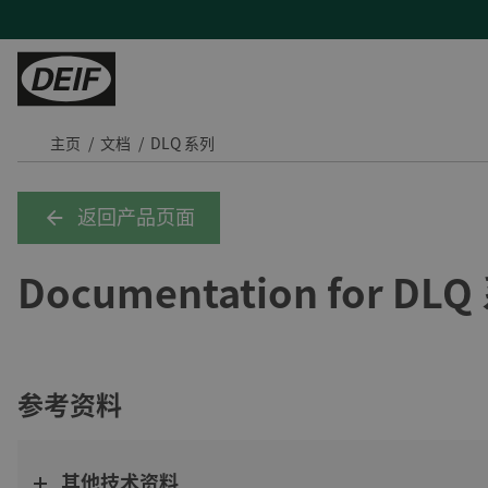
主页
文档
DLQ 系列
控制器
陆地能源
H帮助
服务
陆用动力
PLCs
发电机厂商
产品支持及联系方式
现场支持与咨询
Tide 选用DEIF控制器：品质可靠，经济高效
返回产品页面
保护继电器
混动与微电网
常见问题
远程监控及云服务
印度钢铁厂通过DEIF功率管理最大化CPP利用率
Documentation for DL
变流器
蒸汽轮机
售后维修
DEIF助力Speicher扩展产品组合并获得复杂项目的解决能力
氢能
与DEIF的紧密合作助力ATOS的发展
风电
DEIF控制器提高了德国医院关键电源的可靠性
水电
所有陆用案例
参考资料
租赁
其他技术资料