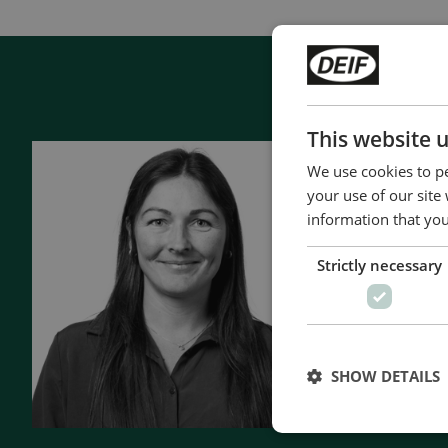
This website 
Contac
We use cookies to pe
your use of our site
- 90 years 
information that you
- Manufactu
Strictly necessary
- Superior q
- Unmatche
- Made in 
SHOW DETAILS
Contact 