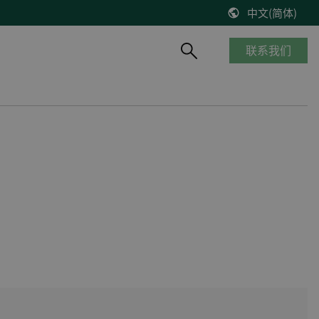
中文(简体)
联系我们
产品概览
船舶与海工
知识库
风能
停产产品
商船
博客
控制器改造将风机发电效率提高2%
__________
海工船
技术文献
缺少备件？风机意外停机？看DEIF怎么解决
产品生命周期
邮轮
出版物
DEIF解决方案延长了Suzlon S64*风机寿命
质量及认证
港口及内河船
在线研讨会
75 MW风机调试
客船与渡轮
VestasV27风机控制器升级
钻井平台
所有风电案例
渔船