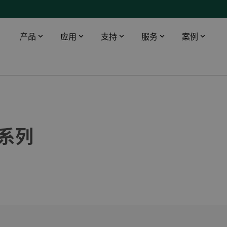
产品
应用
支持
服务
案例
智能触摸屏
工业领域
下载
DEIF 培训中心
船舶与海工
桥楼设备
数据中心
软件
DEIF 培训中心 - 丹麦
使用AMC 300升级印度油轮报警监控系统
配电盘仪器仪表
医院
文档
DEIF 培训中心 - 美国
DEIF灵活的开源解决方案帮助克罗地亚船舶设计院赢得订单
Q 系列
远程监控
电信
Alewijnse 标配DEIF功率管理系统
机场
DFDS 游轮定制XDi解决方案
基建
电动双向渡轮风速风向系统
渔场
所有船用案例