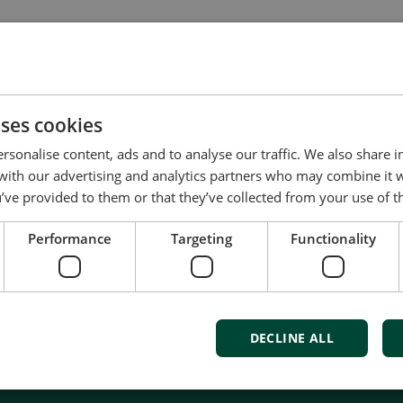
uses cookies
t us to discuss your options
rsonalise content, ads and to analyse our traffic. We also share 
 with our advertising and analytics partners who may combine it 
of energy pioneering
’ve provided to them or that they’ve collected from your use of th
red at the highest standards
Performance
Targeting
Functionality
uality
d service and support
Denmark
DECLINE ALL
Us