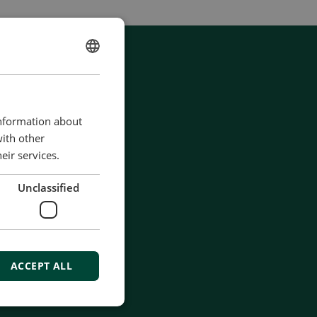
ENGLISH
CHINESE (SIMPLIFIED)
information about
with other
eir services.
Unclassified
ACCEPT ALL