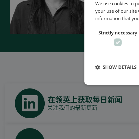
- Made in 
We use cookies to pe
your use of our site
information that you
Contact 
Strictly necessary
SHOW DETAILS
在领英上获取每日新闻
关注我们的最新更新