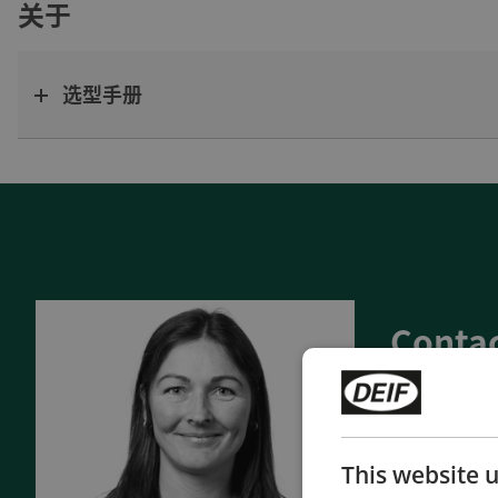
关于
选型手册
Contac
- 90 years 
- Manufactu
- Superior q
This website 
- Unmatche