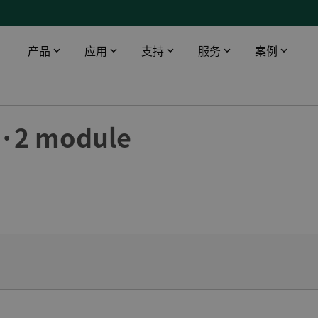
产品
应用
支持
服务
案例
智能触摸屏
工业领域
下载
DEIF 培训中心
船舶与海工
6·2 module
桥楼设备
数据中心
软件
DEIF 培训中心 - 丹麦
使用AMC 300升级印度油轮报警监控系统
配电盘仪器仪表
医院
文档
DEIF 培训中心 - 美国
DEIF灵活的开源解决方案帮助克罗地亚船舶设计院赢得订单
远程监控
电信
Alewijnse 标配DEIF功率管理系统
机场
DFDS 游轮定制XDi解决方案
基建
电动双向渡轮风速风向系统
渔场
所有船用案例