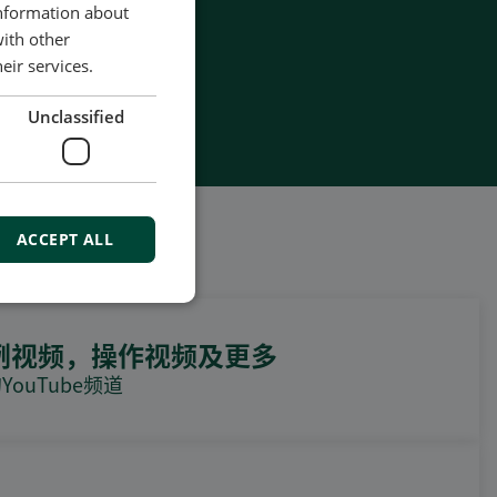
information about
with other
eir services.
Unclassified
ACCEPT ALL
例视频，操作视频及更多
ouTube频道