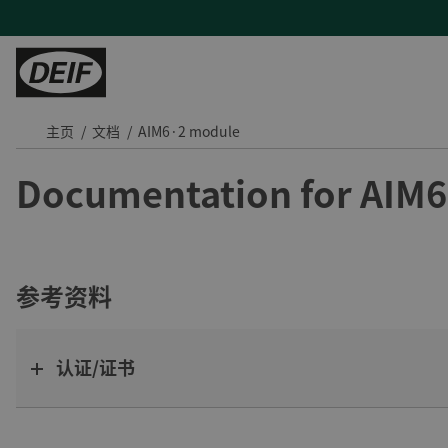
主页
文档
AIM6·2 module
控制器
陆地能源
H帮助
服务
陆用动力
Documentation for AIM
PLCs
发电机厂商
产品支持及联系方式
现场支持与咨询
Tide 选用DEIF控制器：品质可靠，经济高效
保护继电器
混动与微电网
常见问题
远程监控及云服务
印度钢铁厂通过DEIF功率管理最大化CPP利用率
变流器
蒸汽轮机
售后维修
DEIF助力Speicher扩展产品组合并获得复杂项目的解决能力
氢能
与DEIF的紧密合作助力ATOS的发展
参考资料
风电
DEIF控制器提高了德国医院关键电源的可靠性
水电
所有陆用案例
认证/证书
租赁