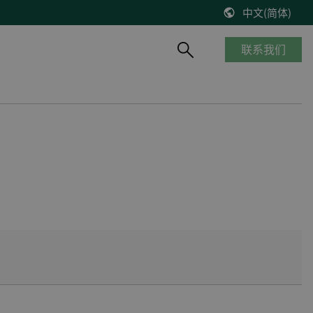
中文(简体)
联系我们
产品概览
船舶与海工
知识库
风能
停产产品
商船
博客
控制器改造将风机发电效率提高2%
__________
海工船
技术文献
缺少备件？风机意外停机？看DEIF怎么解决
产品生命周期
邮轮
出版物
DEIF解决方案延长了Suzlon S64*风机寿命
质量及认证
港口及内河船
在线研讨会
75 MW风机调试
客船与渡轮
VestasV27风机控制器升级
钻井平台
所有风电案例
渔船