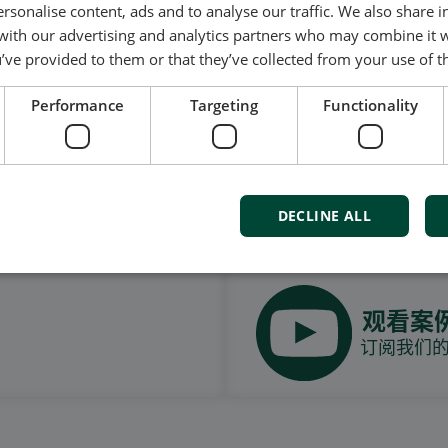
Denmark
rsonalise content, ads and to analyse our traffic. We also share 
 with our advertising and analytics partners who may combine it 
’ve provided to them or that they’ve collected from your use of th
Us
Performance
Targeting
Functionality
我们的社交也很强大
DECLINE ALL
观看案
订阅我们的Y