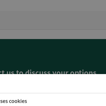
t us to discuss your options
of energy pioneering
red at the highest standards
uality
uses cookies
d service and support