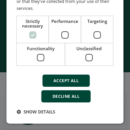
- 90 years of energy pioneering
or that they’ve collected from your use of their
- Manufactured at the highest standards
services.
- Superior quality
Strictly
Performance
Targeting
- Unmatched service and support
necessary
- Made in Denmark
Functionality
Unclassified
Contact Us
ACCEPT ALL
我们的社交也很强大
DECLINE ALL
在领英上获取每日新闻
SHOW DETAILS
关注我们的最新更新