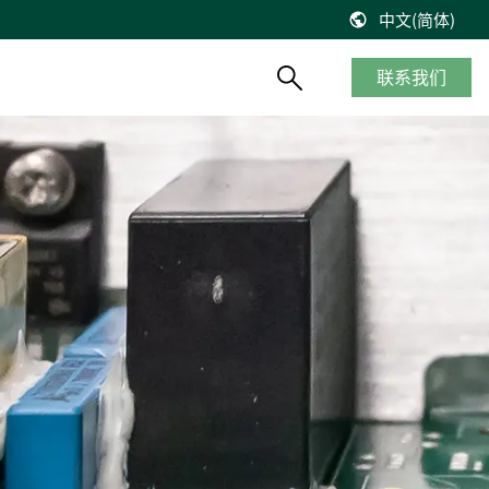
中文(简体)
联系我们
产品概览
船舶与海工
知识库
风能
停产产品
商船
博客
控制器改造将风机发电效率提高2%
__________
海工船
技术文献
缺少备件？风机意外停机？看DEIF怎么解决
产品生命周期
邮轮
出版物
DEIF解决方案延长了Suzlon S64*风机寿命
质量及认证
港口及内河船
在线研讨会
75 MW风机调试
客船与渡轮
VestasV27风机控制器升级
钻井平台
所有风电案例
渔船