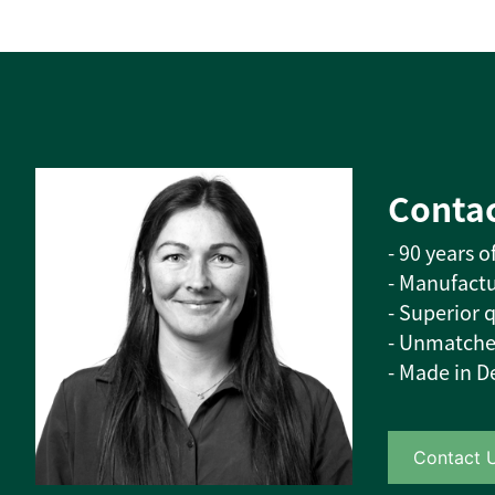
Contac
- 90 years 
- Manufactu
- Superior q
- Unmatche
- Made in 
Contact 