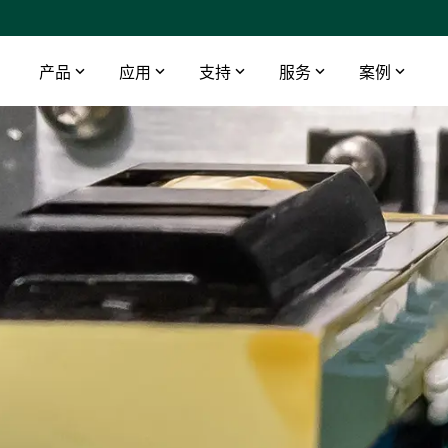
产品
应用
支持
服务
案例
智能触摸屏
工业领域
下载
DEIF 培训中心
船舶与海工
桥楼设备
数据中心
软件
DEIF 培训中心 - 丹麦
使用AMC 300升级印度油轮报警监控系统
配电盘仪器仪表
医院
文档
DEIF 培训中心 - 美国
DEIF灵活的开源解决方案帮助克罗地亚船舶设计院赢得订单
远程监控
电信
Alewijnse 标配DEIF功率管理系统
机场
DFDS 游轮定制XDi解决方案
基建
电动双向渡轮风速风向系统
渔场
所有船用案例