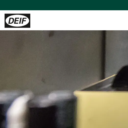
控制器
陆地能源
H帮助
服务
陆用动力
PLCs
发电机厂商
产品支持及联系方式
现场支持与咨询
Tide 选用DEIF控制器：品质可靠，经济高效
保护继电器
混动与微电网
常见问题
远程监控及云服务
印度钢铁厂通过DEIF功率管理最大化CPP利用率
变流器
蒸汽轮机
售后维修
DEIF助力Speicher扩展产品组合并获得复杂项目的解决能力
氢能
与DEIF的紧密合作助力ATOS的发展
风电
DEIF控制器提高了德国医院关键电源的可靠性
水电
所有陆用案例
租赁