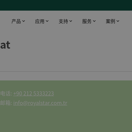
产品
应用
支持
服务
案例
aat
智能触摸屏
工业领域
下载
DEIF 培训中心
船舶与海工
桥楼设备
数据中心
软件
DEIF 培训中心 - 丹麦
使用AMC 300升级印度油轮报警监控系统
配电盘仪器仪表
医院
文档
DEIF 培训中心 - 美国
DEIF灵活的开源解决方案帮助克罗地亚船舶设计院赢得订单
远程监控
电信
Alewijnse 标配DEIF功率管理系统
机场
DFDS 游轮定制XDi解决方案
电话:
+90 212 5333223
基建
电动双向渡轮风速风向系统
邮箱:
info@royalstar.com.tr
渔场
所有船用案例