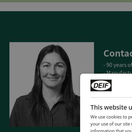
Contac
- 90 years 
- Manufactu
- Superior q
- Unmatche
- Made in 
This website 
We use cookies to pe
Contact 
your use of our site
information that you