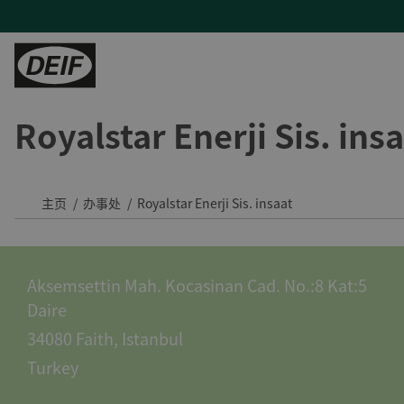
Royalstar Enerji Sis. ins
控制器
陆地能源
H帮助
服务
陆用动力
PLCs
发电机厂商
产品支持及联系方式
现场支持与咨询
Tide 选用DEIF控制器：品质可靠，经济高效
保护继电器
混动与微电网
常见问题
远程监控及云服务
印度钢铁厂通过DEIF功率管理最大化CPP利用率
主页
办事处
Royalstar Enerji Sis. insaat
变流器
蒸汽轮机
售后维修
DEIF助力Speicher扩展产品组合并获得复杂项目的解决能力
氢能
与DEIF的紧密合作助力ATOS的发展
Aksemsettin Mah. Kocasinan Cad. No.:8 Kat:5
风电
DEIF控制器提高了德国医院关键电源的可靠性
Daire
水电
所有陆用案例
34080 Faith, Istanbul
租赁
Turkey