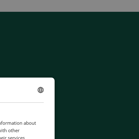
ENGLISH
CHINESE (SIMPLIFIED)
information about
with other
eir services.