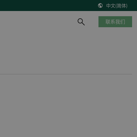
中文(简体)
联系我们
产品概览
船舶与海工
知识库
风能
停产产品
商船
博客
控制器改造将风机发电效率提高2%
__________
海工船
技术文献
缺少备件？风机意外停机？看DEIF怎么解决
产品生命周期
邮轮
出版物
DEIF解决方案延长了Suzlon S64*风机寿命
质量及认证
港口及内河船
在线研讨会
75 MW风机调试
客船与渡轮
VestasV27风机控制器升级
钻井平台
所有风电案例
渔船