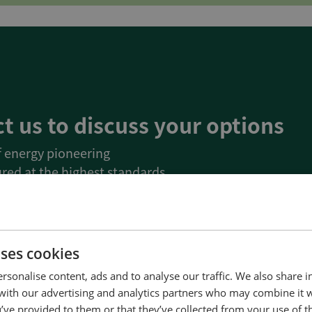
t us to discuss your options
of energy pioneering
red at the highest standards
uality
d service and support
Denmark
uses cookies
rsonalise content, ads and to analyse our traffic. We also share 
Us
 with our advertising and analytics partners who may combine it 
’ve provided to them or that they’ve collected from your use of th