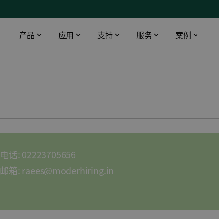
产品
应用
支持
服务
案例
智能触摸屏
工业领域
下载
DEIF 培训中心
船舶与海工
桥楼设备
数据中心
软件
DEIF 培训中心 - 丹麦
使用AMC 300升级印度油轮报警监控系统
配电盘仪器仪表
医院
文档
DEIF 培训中心 - 美国
DEIF灵活的开源解决方案帮助克罗地亚船舶设计院赢得订单
远程监控
电信
Alewijnse 标配DEIF功率管理系统
机场
DFDS 游轮定制XDi解决方案
电话:
02223705656
基建
电动双向渡轮风速风向系统
邮箱:
raees@moderhiring.in
渔场
所有船用案例