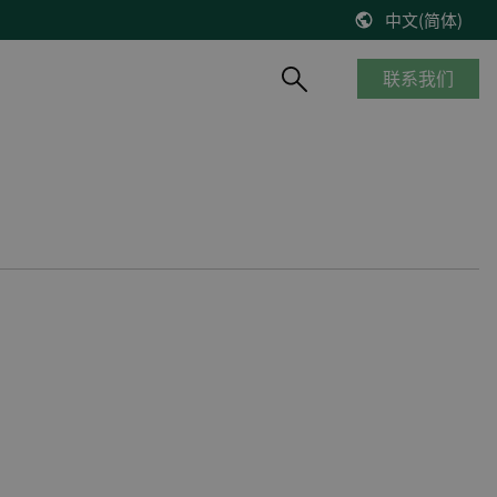
中文(简体)
联系我们
产品概览
船舶与海工
知识库
风能
停产产品
商船
博客
控制器改造将风机发电效率提高2%
__________
海工船
技术文献
缺少备件？风机意外停机？看DEIF怎么解决
产品生命周期
邮轮
出版物
DEIF解决方案延长了Suzlon S64*风机寿命
质量及认证
港口及内河船
在线研讨会
75 MW风机调试
客船与渡轮
VestasV27风机控制器升级
钻井平台
所有风电案例
渔船