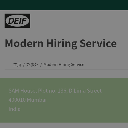
Modern Hiring Service
控制器
陆地能源
H帮助
服务
陆用动力
PLCs
发电机厂商
产品支持及联系方式
现场支持与咨询
Tide 选用DEIF控制器：品质可靠，经济高效
保护继电器
混动与微电网
常见问题
远程监控及云服务
印度钢铁厂通过DEIF功率管理最大化CPP利用率
主页
办事处
Modern Hiring Service
变流器
蒸汽轮机
售后维修
DEIF助力Speicher扩展产品组合并获得复杂项目的解决能力
氢能
与DEIF的紧密合作助力ATOS的发展
SAM House, Plot no. 136, D'Lima Street
风电
DEIF控制器提高了德国医院关键电源的可靠性
400010 Mumbai
水电
所有陆用案例
India
租赁