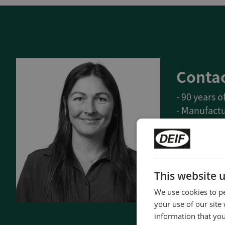
Contac
- 90 years 
- Manufactu
- Superior q
- Unmatche
- Made in 
This website 
Contact 
We use cookies to pe
your use of our site
information that you