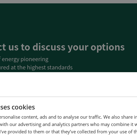
t us to discuss your options
of energy pioneering
red at the highest standards
uality
d service and support
Denmark
uses cookies
Us
rsonalise content, ads and to analyse our traffic. We also share 
 with our advertising and analytics partners who may combine it 
’ve provided to them or that they’ve collected from your use of th