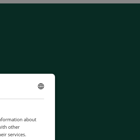
ENGLISH
CHINESE (SIMPLIFIED)
information about
with other
eir services.