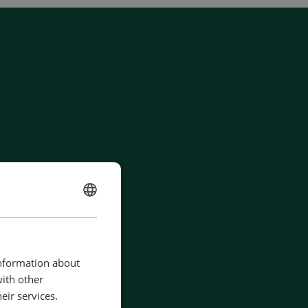
ENGLISH
CHINESE (SIMPLIFIED)
information about
with other
eir services.