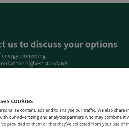
t us to discuss your options
of energy pioneering
red at the highest standards
uality
d service and support
Denmark
uses cookies
Us
rsonalise content, ads and to analyse our traffic. We also share 
 with our advertising and analytics partners who may combine it 
’ve provided to them or that they’ve collected from your use of th