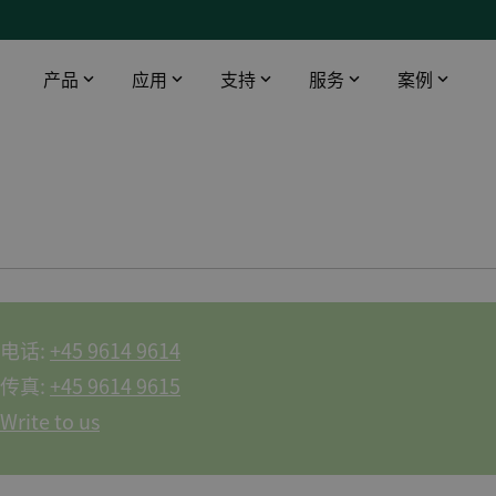
产品
应用
支持
服务
案例
智能触摸屏
工业领域
下载
DEIF 培训中心
船舶与海工
桥楼设备
数据中心
软件
DEIF 培训中心 - 丹麦
使用AMC 300升级印度油轮报警监控系统
配电盘仪器仪表
医院
文档
DEIF 培训中心 - 美国
DEIF灵活的开源解决方案帮助克罗地亚船舶设计院赢得订单
远程监控
电信
Alewijnse 标配DEIF功率管理系统
机场
DFDS 游轮定制XDi解决方案
电话:
+45 9614 9614
基建
电动双向渡轮风速风向系统
传真:
+45 9614 9615
渔场
所有船用案例
Write to us