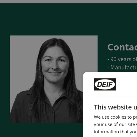
Contac
- 90 years 
- Manufactu
- Superior q
- Unmatche
- Made in 
This website 
Contact 
We use cookies to pe
your use of our site
information that you