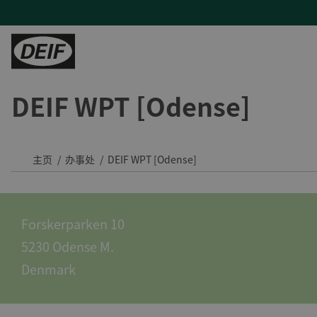
DEIF WPT [Odense]
控制器
陆地能源
H帮助
服务
陆用动力
PLCs
发电机厂商
产品支持及联系方式
现场支持与咨询
Tide 选用DEIF控制器：品质可靠，经济高效
保护继电器
混动与微电网
常见问题
远程监控及云服务
印度钢铁厂通过DEIF功率管理最大化CPP利用率
主页
办事处
DEIF WPT [Odense]
变流器
蒸汽轮机
售后维修
DEIF助力Speicher扩展产品组合并获得复杂项目的解决能力
氢能
与DEIF的紧密合作助力ATOS的发展
Forskerparken 10
风电
DEIF控制器提高了德国医院关键电源的可靠性
5230 Odense M.
水电
所有陆用案例
Denmark
租赁