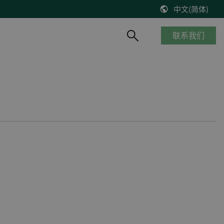
中文(简体)
联系我们
产品概览
船舶与海工
知识库
风能
停产产品
商船
博客
控制器改造将风机发电效率提高2%
__________
海工船
技术文献
缺少备件？风机意外停机？看DEIF怎么解决
产品生命周期
邮轮
出版物
DEIF解决方案延长了Suzlon S64*风机寿命
质量及认证
港口及内河船
在线研讨会
75 MW风机调试
客船与渡轮
VestasV27风机控制器升级
钻井平台
所有风电案例
渔船