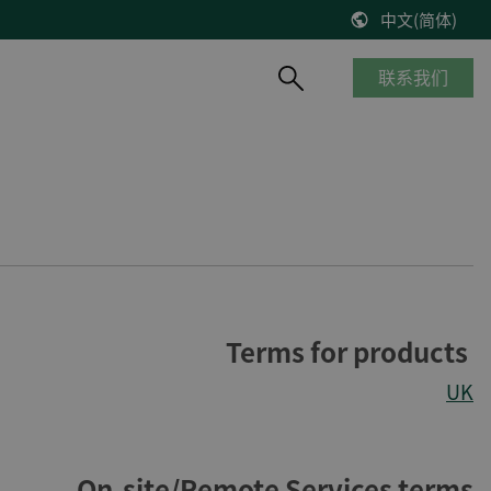
中文(简体)
联系我们
产品概览
船舶与海工
知识库
风能
停产产品
商船
博客
控制器改造将风机发电效率提高2%
__________
海工船
技术文献
缺少备件？风机意外停机？看DEIF怎么解决
产品生命周期
邮轮
出版物
DEIF解决方案延长了Suzlon S64*风机寿命
质量及认证
港口及内河船
在线研讨会
75 MW风机调试
Terms for products
客船与渡轮
VestasV27风机控制器升级
钻井平台
UK
所有风电案例
渔船
On-site/Remote Services terms