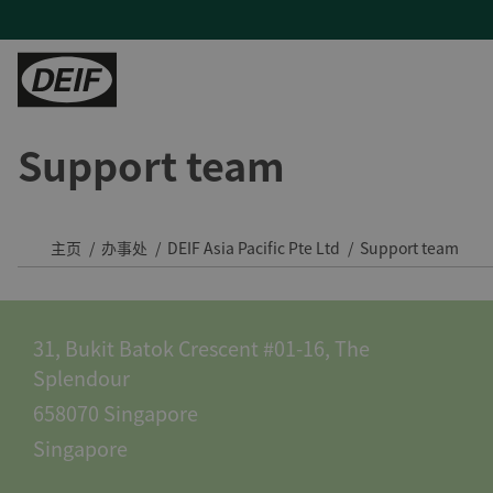
Support team
控制器
陆地能源
H帮助
服务
陆用动力
PLCs
发电机厂商
产品支持及联系方式
现场支持与咨询
Tide 选用DEIF控制器：品质可靠，经济高效
保护继电器
混动与微电网
常见问题
远程监控及云服务
印度钢铁厂通过DEIF功率管理最大化CPP利用率
主页
办事处
DEIF Asia Pacific Pte Ltd
Support team
变流器
蒸汽轮机
售后维修
DEIF助力Speicher扩展产品组合并获得复杂项目的解决能力
氢能
与DEIF的紧密合作助力ATOS的发展
31, Bukit Batok Crescent #01-16, The
风电
DEIF控制器提高了德国医院关键电源的可靠性
Splendour
水电
所有陆用案例
658070 Singapore
租赁
Singapore