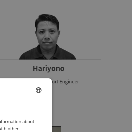
Hariyono
Service & Support Engineer
ENGLISH
CHINESE (SIMPLIFIED)
information about
with other