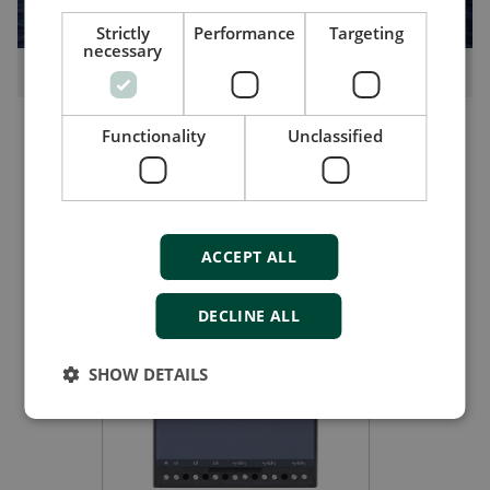
Strictly
Performance
Targeting
necessary
海上油田冗余应急电源
Functionality
Unclassified
ACCEPT ALL
相关产品
DECLINE ALL
SHOW DETAILS