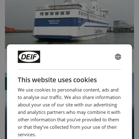
MTR-4-015 1200510020
MTR-4-105 1200510021
MTR-4-215 1200510022
MTR-4-315 1200510023
渡轮能源监控系统
MTR-4-415 1200510024
ENGLISH
CHINESE (SIMPLIFIED)
This website uses cookies
案例
We use cookies to personalise content, ads and
to analyse our traffic. We also share information
about your use of our site with our advertising
and analytics partners who may combine it with
other information that you’ve provided to them
or that they’ve collected from your use of their
services.