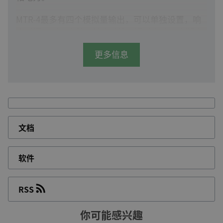
MTR-4最多有四个模拟量输出，可以单独设置，响
应时间不到50毫秒。输出特性可通过多达五个断点
输出信号进行编程。
更多信息
MTR-4具有超过50个参数的可配置输出和通用电源
(直流19-300 V，交流40-276 V)，可以为DEIF的变送
器提供安装和重新配置，以满足各类应用的需求。
连接一个USB 2.0接口，即可轻松快速地配置多达四
个模拟量输出。
文档
型号
软件
MTR-4 015
模拟量输出: 无
RSS
RS-485 Modbus
你可能感兴趣
MTR-4 105