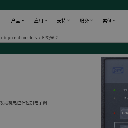
产品
应用
支持
服务
案例
onic potentiometers
EPQ96-2
智能触摸屏
工业领域
下载
DEIF 培训中心
船舶与海工
桥楼设备
数据中心
软件
DEIF 培训中心 - 丹麦
使用AMC 300升级印度油轮报警监控系统
配电盘仪器仪表
医院
文档
DEIF 培训中心 - 美国
DEIF灵活的开源解决方案帮助克罗地亚船舶设计院赢得订单
远程监控
电信
Alewijnse 标配DEIF功率管理系统
机场
DFDS 游轮定制XDi解决方案
基建
电动双向渡轮风速风向系统
渔场
发动机电位计控制电子调
所有船用案例