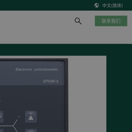
中文(简体)
联系我们
产品概览
船舶与海工
知识库
风能
停产产品
商船
博客
控制器改造将风机发电效率提高2%
__________
海工船
技术文献
缺少备件？风机意外停机？看DEIF怎么解决
产品生命周期
邮轮
出版物
DEIF解决方案延长了Suzlon S64*风机寿命
质量及认证
港口及内河船
在线研讨会
75 MW风机调试
客船与渡轮
VestasV27风机控制器升级
钻井平台
所有风电案例
渔船