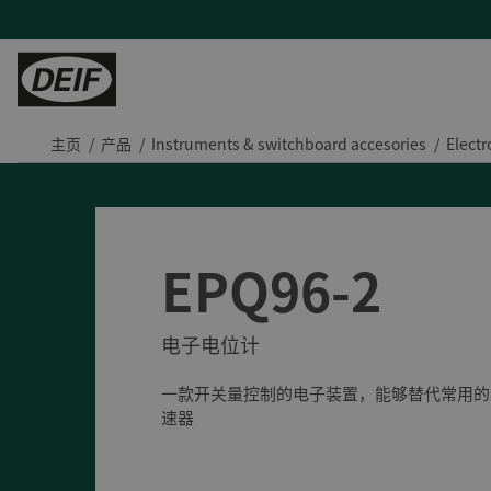
主页
产品
Instruments & switchboard accesories
Electr
控制器
陆地能源
H帮助
服务
陆用动力
PLCs
发电机厂商
产品支持及联系方式
现场支持与咨询
Tide 选用DEIF控制器：品质可靠，经济高效
保护继电器
混动与微电网
常见问题
远程监控及云服务
印度钢铁厂通过DEIF功率管理最大化CPP利用率
EPQ96-2
变流器
蒸汽轮机
售后维修
DEIF助力Speicher扩展产品组合并获得复杂项目的解决能力
氢能
与DEIF的紧密合作助力ATOS的发展
电子电位计
风电
DEIF控制器提高了德国医院关键电源的可靠性
水电
所有陆用案例
一款开关量控制的电子装置，能够替代常用的
租赁
速器