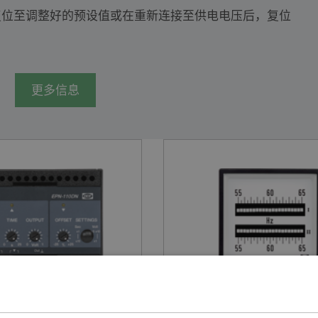
复位至调整好的预设值或在重新连接至供电电压后，复位
更多信息
电子电位计
双频率表
EPN-110DN
2FTQ & 2FQ