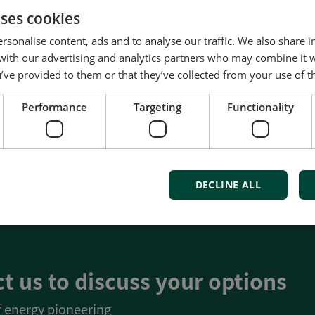
uses cookies
子调速器
标准对角指针, 45至65 Hz，1
600 V AC
rsonalise content, ads and to analyse our traffic. We also share 
分时间
久经测试，坚固耐用
出信号
 with our advertising and analytics partners who may combine it 
提供Q96 DIN尺寸
’ve provided to them or that they’ve collected from your use of th
同类产品对比
同类产品对比
Performance
Targeting
Functionality
更多信息
更多信息
DECLINE ALL
t us to discuss your options
of energy pioneering