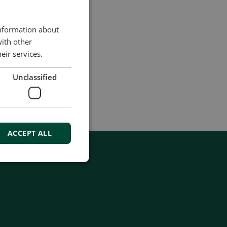
CHINESE (SIMPLIFIED)
50至
information about
with other
eir services.
Unclassified
ACCEPT ALL