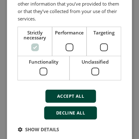
other information that you’ve provided to them
or that they’ve collected from your use of their
services.
Strictly
Performance
Targeting
总和互感器
necessary
KSU & SUSK
原边电流：1A或5A
Functionality
Unclassified
副边电流：5A或1A
精度等级/保护等级：0.5或1.0
ACCEPT ALL
DECLINE ALL
同类产品对比
SHOW DETAILS
更多信息