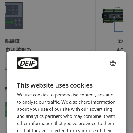
功于DEIF独特的先合闸后励磁功能(启动中同步)。
尤其是关键电源应用，将受益于这种改进的控制策
略，提高安全性，并允许更快的启动速度。
发电机通风、烘干
发电机组控制器
在热带气候中，空气中冷凝物积聚是一个常见的问
AGC-4 Mk II
题。使用发电机通风模式，可以使发电机风扇扫除
形成的湿气，以防止在绕组上形成冷凝。发电机发
市网失电自启动(AMF)时序
出电力会推迟到湿度水平安全之后。
多主站功率管理
ENGLISH
基础功率管理 (支持32台机)
CHINESE (SIMPLIFIED)
使用发电机烘干模式可以除掉绕组上的冷凝水。在
This website uses cookies
同类产品对比
烘干模式时，控制之下的短路产生的热将绕组上的
We use cookies to personalise content, ads and
冷凝水蒸发掉。直到安全时，发电机才会和母排连
to analyse our traffic. We also share information
接。
about your use of our site with our advertising
更多信息
and analytics partners who may combine it with
和
AGC
控制器匹配实现扩展特性
other information that you’ve provided to them
or that they’ve collected from your use of their
DVC 550基于J1939的通讯为DEIF的AGC控制器提供