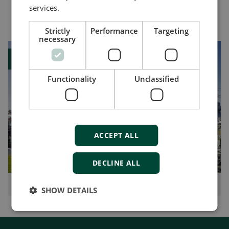
services.
了专用的通讯通道。为显示、广播或预测性维护提
你可能感兴趣
供大量交流发电机数据，J1939内置通讯是市场上
Strictly
Performance
Targeting
独有。用户可以在发电机的标定电压或频率设定值
necessary
之间快速转换。使用基于CANbus的通讯进行电压
案例
调节避免了潜在故障。
Functionality
Unclassified
将DVC 550与
AGC-4 MK II
控制器配合使用，可为用
户带来更多效益。
符合电网法规
ACCEPT ALL
DVC 550快速响应符合欧洲电网法规，包括德国
VDE 4110/4105标准。快速响应能力和AGC控制器
DECLINE ALL
结合，容易实现符合高级的电网法规 (例如，低电压
保护)。
DVC 550让租赁机组更灵活
SHOW DETAILS