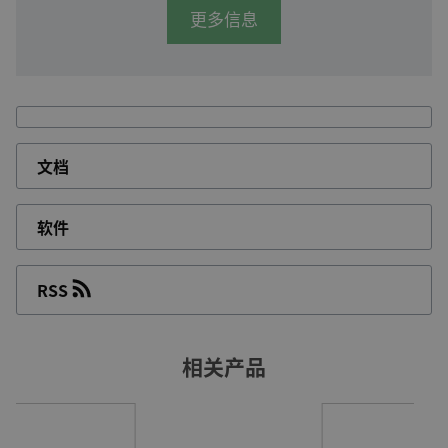
由于启动时的浪涌电流，用于电动机启动和变压器
更多信息
激磁的发电机额定功率需要超配，往往按2倍配置。
DEIF的DVC 550具有感性电机启动和激磁增强功
能，可将额定功率超配要求降至最低，从而节省资
本成本。
文档
提高阶跃负载响应性能
与模拟自动电压调节器相比，DEIF的数字自动电压
软件
调节器在相同的频率/电压范围内能够处理更大的负
载阶跃。通常，发电机组能够多承受额定功率10%
的超额负载。DVC 550没有需要经常更换的机械运
RSS
动部件，这意味着停机时间更少，服务成本更低，
监管更有效。
相关产品
关键电源应用的快速启动
如果连接到AGC-4控制器，DVC 550可以(取决于机
组起机速度)在六秒钟内同步多台发电机组，这要归