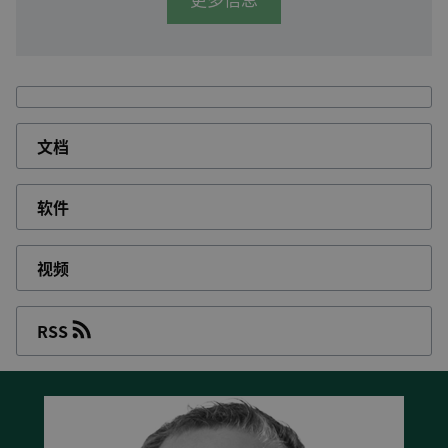
更多信息
性。
AGC150 混动控制器
用于保护和控制光伏与发电机
组混合系统的所必需的功能。
AGC 150 发动机控制器
提供发动机保护功能，控制
发动机启停时序，可用于恒速和变速功能的泵应
用。
文档
AGC 150 远程控制器
充当应用程序中主控制器的镜
像，通过本地网络为AGC 150系列中的任何主控制
器提供远程访问和控制。
软件
视频
RSS