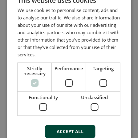
This website uses cookies
We use cookies to personalise content, ads and
to analyse our traffic. We also share information
AGC 150参数备份恢复和固件刷新
about your use of our site with our advertising
and analytics partners who may combine it with
other information that you’ve provided to them
or that they’ve collected from your use of their
services.
Strictly
Performance
Targeting
necessary
Functionality
Unclassified
AGC 150 IP地址修改
ACCEPT ALL