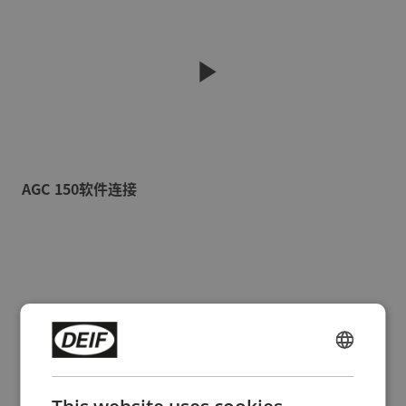
AGC 150软件连接
ENGLISH
CHINESE (SIMPLIFIED)