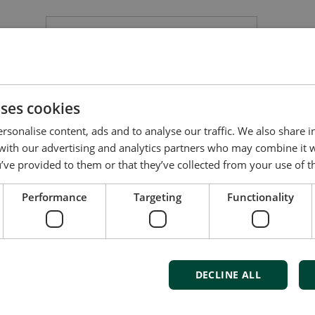
uses cookies
rsonalise content, ads and to analyse our traffic. We also share 
 with our advertising and analytics partners who may combine it 
’ve provided to them or that they’ve collected from your use of th
高级可编程控制器
AWC 500
Performance
Targeting
Functionality
低温启动/运行温度: -40 to 70°C
存储温度：-40 to 85 °
气候环境：55 °C 97 % RH 冷凝
DECLINE ALL
同类产品对比