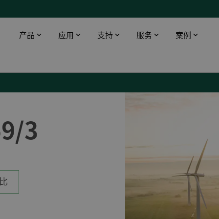
产品
应用
支持
服务
案例
智能触摸屏
工业领域
下载
DEIF 培训中心
船舶与海工
桥楼设备
数据中心
软件
DEIF 培训中心 - 丹麦
使用AMC 300升级印度油轮报警监控系统
配电盘仪器仪表
医院
文档
DEIF 培训中心 - 美国
DEIF灵活的开源解决方案帮助克罗地亚船舶设计院赢得订单
59/3
远程监控
电信
Alewijnse 标配DEIF功率管理系统
机场
DFDS 游轮定制XDi解决方案
基建
电动双向渡轮风速风向系统
渔场
所有船用案例
比