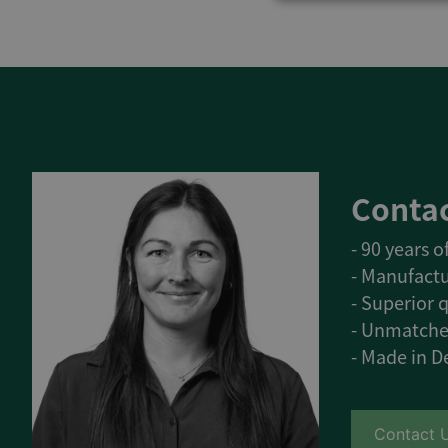
Contac
- 90 years 
- Manufactu
- Superior q
- Unmatche
- Made in 
Contact 