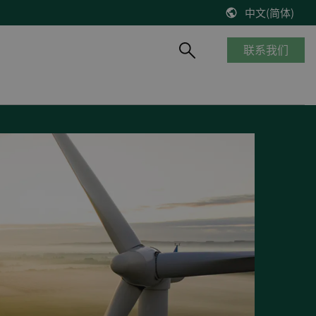
中文(简体)
联系我们
产品概览
船舶与海工
知识库
风能
停产产品
商船
博客
控制器改造将风机发电效率提高2%
__________
海工船
技术文献
缺少备件？风机意外停机？看DEIF怎么解决
产品生命周期
邮轮
出版物
DEIF解决方案延长了Suzlon S64*风机寿命
质量及认证
港口及内河船
在线研讨会
75 MW风机调试
客船与渡轮
VestasV27风机控制器升级
钻井平台
所有风电案例
渔船