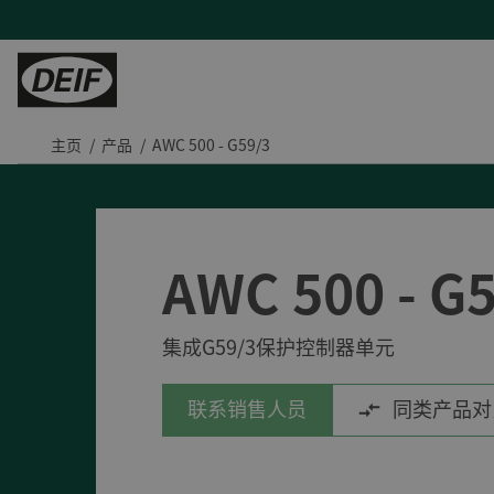
主页
产品
AWC 500 - G59/3
控制器
陆地能源
H帮助
服务
陆用动力
PLCs
发电机厂商
产品支持及联系方式
现场支持与咨询
Tide 选用DEIF控制器：品质可靠，经济高效
保护继电器
混动与微电网
常见问题
远程监控及云服务
印度钢铁厂通过DEIF功率管理最大化CPP利用率
AWC 500 - G
变流器
蒸汽轮机
售后维修
DEIF助力Speicher扩展产品组合并获得复杂项目的解决能力
氢能
与DEIF的紧密合作助力ATOS的发展
集成G59/3保护控制器单元
风电
DEIF控制器提高了德国医院关键电源的可靠性
水电
所有陆用案例
联系销售人员
同类产品对
租赁