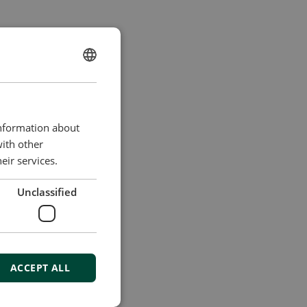
ENGLISH
CHINESE (SIMPLIFIED)
information about
with other
eir services.
Unclassified
ACCEPT ALL