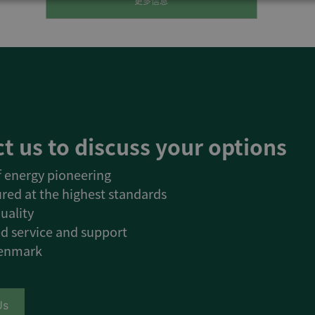
更多信息
t us to discuss your options
of energy pioneering
red at the highest standards
uality
d service and support
Denmark
Us