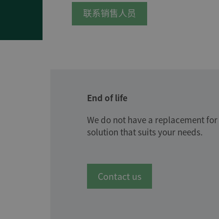
联系销售人员
End of life
We do not have a replacement for
solution that suits your needs.
Contact us