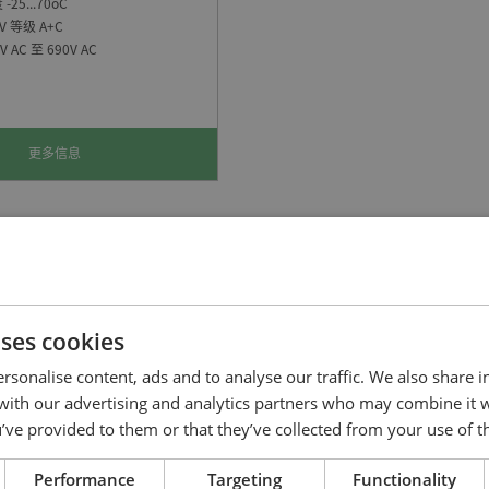
25...70oC
V 等级 A+C
 AC 至 690V AC
更多信息
Related cases
uses cookies
案例
rsonalise content, ads and to analyse our traffic. We also share 
 with our advertising and analytics partners who may combine it 
’ve provided to them or that they’ve collected from your use of th
Performance
Targeting
Functionality