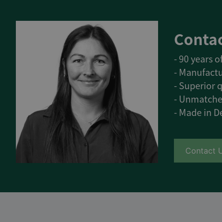
Contac
- 90 years 
- Manufactu
- Superior q
- Unmatche
- Made in 
Contact 