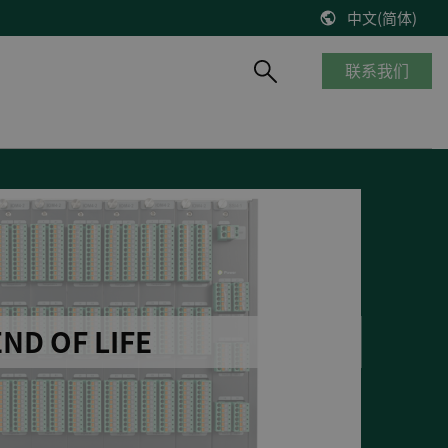
中文(简体)
联系我们
产品概览
船舶与海工
知识库
风能
停产产品
商船
博客
控制器改造将风机发电效率提高2%
__________
海工船
技术文献
缺少备件？风机意外停机？看DEIF怎么解决
产品生命周期
邮轮
出版物
DEIF解决方案延长了Suzlon S64*风机寿命
质量及认证
港口及内河船
在线研讨会
75 MW风机调试
客船与渡轮
VestasV27风机控制器升级
END OF LIFE
钻井平台
所有风电案例
渔船