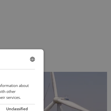
ENGLISH
CHINESE (SIMPLIFIED)
information about
with other
eir services.
Unclassified