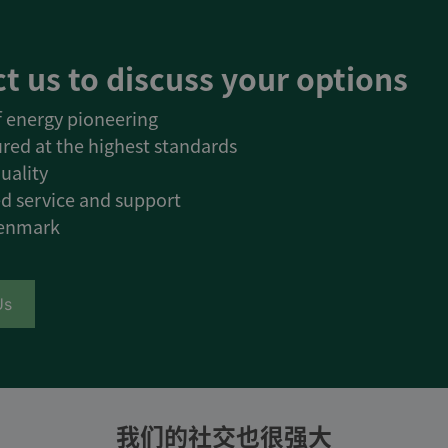
t us to discuss your options
of energy pioneering
red at the highest standards
uality
d service and support
Denmark
Us
我们的社交也很强大