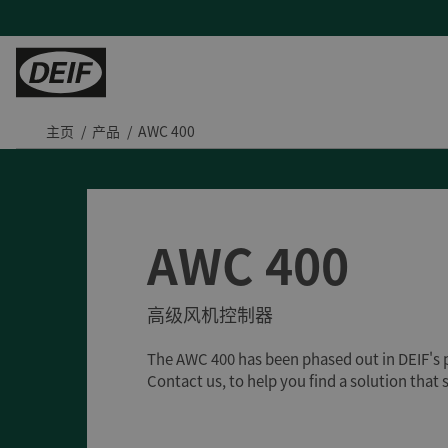
主页
产品
AWC 400
控制器
陆地能源
H帮助
服务
陆用动力
PLCs
发电机厂商
产品支持及联系方式
现场支持与咨询
Tide 选用DEIF控制器：品质可靠，经济高效
保护继电器
混动与微电网
常见问题
远程监控及云服务
印度钢铁厂通过DEIF功率管理最大化CPP利用率
AWC 400
变流器
蒸汽轮机
售后维修
DEIF助力Speicher扩展产品组合并获得复杂项目的解决能力
氢能
与DEIF的紧密合作助力ATOS的发展
高级风机控制器
风电
DEIF控制器提高了德国医院关键电源的可靠性
水电
所有陆用案例
The AWC 400 has been phased out in DEIF'
租赁
Contact us, to help you find a solution that 