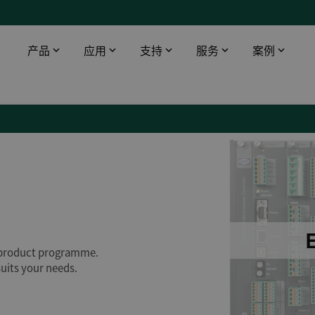
产品
应用
支持
服务
案例
智能触摸屏
工业领域
下载
DEIF 培训中心
船舶与海工
桥楼设备
数据中心
软件
DEIF 培训中心 - 丹麦
使用AMC 300升级印度油轮报警监控系统
配电盘仪器仪表
医院
文档
DEIF 培训中心 - 美国
DEIF灵活的开源解决方案帮助克罗地亚船舶设计院赢得订单
远程监控
电信
Alewijnse 标配DEIF功率管理系统
机场
DFDS 游轮定制XDi解决方案
基建
电动双向渡轮风速风向系统
渔场
s product programme.
所有船用案例
suits your needs.